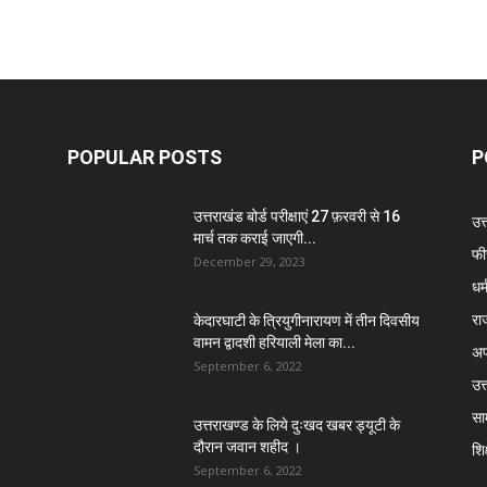
POPULAR POSTS
P
उत्तराखंड बोर्ड परीक्षाएं 27 फ़रवरी से 16
उत
मार्च तक कराई जाएगी...
फी
December 29, 2023
धर्
रा
केदारघाटी के त्रियुगीनारायण में तीन दिवसीय
वामन द्वादशी हरियाली मेला का...
अप
September 6, 2022
उत्
सा
उत्तराखण्ड के लिये दुःखद खबर ड्यूटी के
दौरान जवान शहीद ।
शिक
September 6, 2022