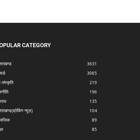
OPULAR CATEGORY
्तराखण्ड
3631
चर्ड
3065
म-संस्कृति
219
जनीति
196
राध
135
तराखण्ड(ब्रेकिंग न्यूज़)
104
माजिक
89
्षा
85