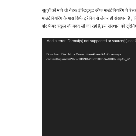
सूत्रों की माने तो नेहरू इंस्टिट्यूट ऑफ माउंटेनियरिंग ने रेस्
माउंटेनियरिंग के पास सिर्फ ट्रेनिंग से लेकर ही संसाधन है ,
वॉर फेयर स्कूल की मदद ली जा रही है,इस संस्थान को ट्रेनिंग और
Video
Media error: Format(s) not supported or source(s) not 
Player
Download File: https://www.uttarakhand24x7.com/wp-
content/uploads/2022/10/VID-20221006-WA0002.mp4?_=1