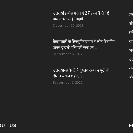
उत्तराखंड बोर्ड परीक्षाएं 27 फ़रवरी से 16
उत
मार्च तक कराई जाएगी...
फी
December 29, 2023
धर्
रा
केदारघाटी के त्रियुगीनारायण में तीन दिवसीय
वामन द्वादशी हरियाली मेला का...
अप
September 6, 2022
उत्
सा
उत्तराखण्ड के लिये दुःखद खबर ड्यूटी के
दौरान जवान शहीद ।
शिक
September 6, 2022
OUT US
F