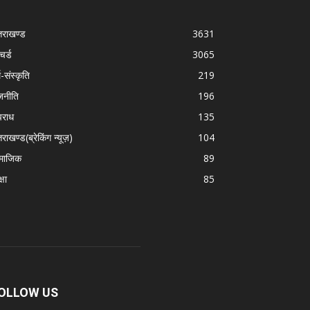
्तराखण्ड
3631
चर्ड
3065
म-संस्कृति
219
जनीति
196
राध
135
तराखण्ड(ब्रेकिंग न्यूज़)
104
माजिक
89
्षा
85
OLLOW US