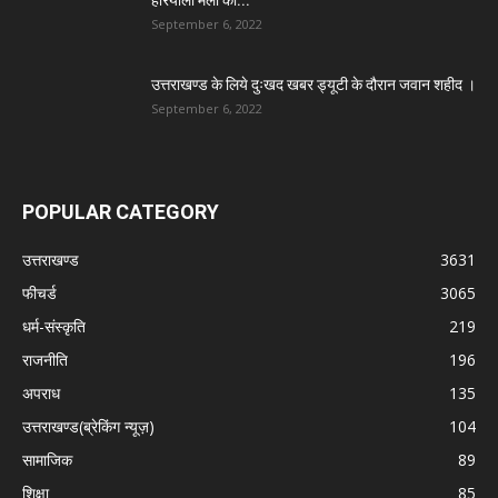
हरियाली मेला का...
September 6, 2022
उत्तराखण्ड के लिये दुःखद खबर ड्यूटी के दौरान जवान शहीद ।
September 6, 2022
POPULAR CATEGORY
उत्तराखण्ड
3631
फीचर्ड
3065
धर्म-संस्कृति
219
राजनीति
196
अपराध
135
उत्तराखण्ड(ब्रेकिंग न्यूज़)
104
सामाजिक
89
शिक्षा
85