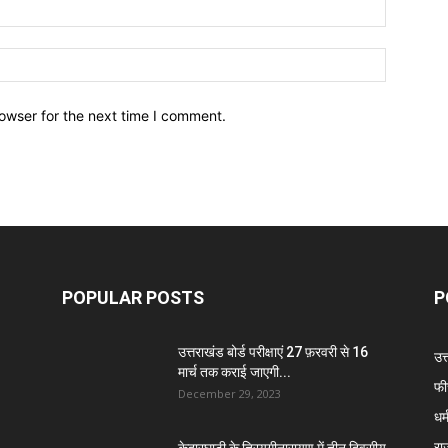
owser for the next time I comment.
POPULAR POSTS
P
उत्तराखंड बोर्ड परीक्षाएं 27 फ़रवरी से 16
उत
मार्च तक कराई जाएगी...
फी
December 29, 2023
धर्
रा
केदारघाटी के त्रियुगीनारायण में तीन दिवसीय