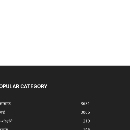
OPULAR CATEGORY
्तराखण्ड
3631
चर्ड
3065
म-संस्कृति
219
जनीति
196