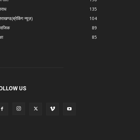
राध
135
तराखण्ड(ब्रेकिंग न्यूज़)
104
माजिक
89
्षा
85
OLLOW US