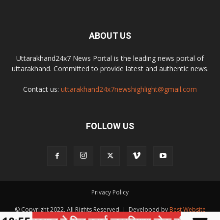
ABOUT US
Uttarakhand24x7 News Portal is the leading news portal of
uttarakhand. Committed to provide latest and authentic news.
Contact us:
uttarakhand24x7newshighlight@gmail.com
FOLLOW US
Privacy Policy
© Copyright 2022, All Rights Reserved | Developed by
Best Website
Development Company