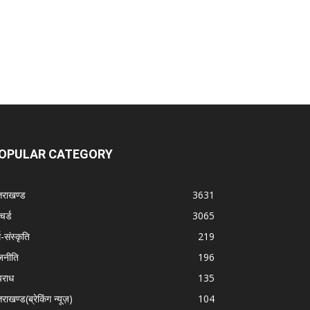
OPULAR CATEGORY
्तराखण्ड
3631
चर्ड
3065
म-संस्कृति
219
जनीति
196
राध
135
तराखण्ड(ब्रेकिंग न्यूज़)
104