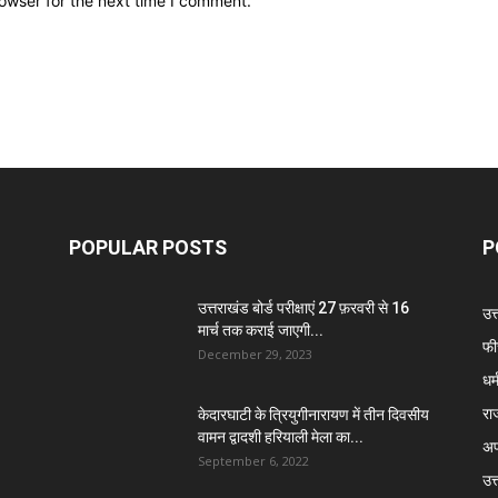
owser for the next time I comment.
POPULAR POSTS
P
उत्तराखंड बोर्ड परीक्षाएं 27 फ़रवरी से 16
उत
मार्च तक कराई जाएगी...
फी
December 29, 2023
धर्
रा
केदारघाटी के त्रियुगीनारायण में तीन दिवसीय
वामन द्वादशी हरियाली मेला का...
अप
September 6, 2022
उत्