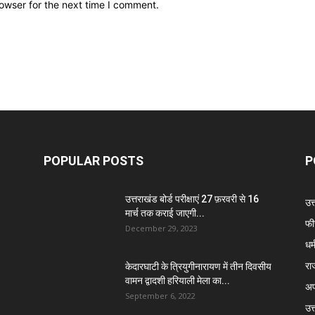
owser for the next time I comment.
POPULAR POSTS
P
उत्तराखंड बोर्ड परीक्षाएं 27 फ़रवरी से 16
उत
मार्च तक कराई जाएगी...
फी
December 29, 2023
धर्
रा
केदारघाटी के त्रियुगीनारायण में तीन दिवसीय
वामन द्वादशी हरियाली मेला का...
अप
September 6, 2022
उत्