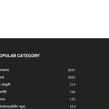
OPULAR CATEGORY
्तराखण्ड
3631
चर्ड
3065
म-संस्कृति
219
जनीति
196
राध
135
तराखण्ड(ब्रेकिंग न्यूज़)
104