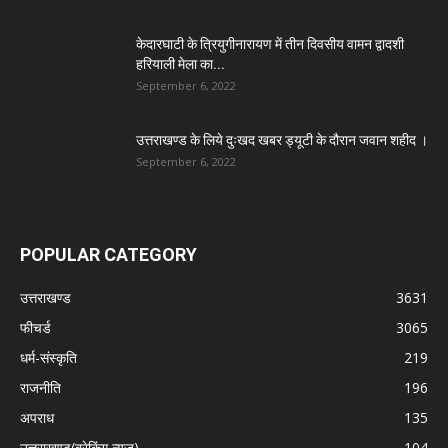
केदारघाटी के त्रियुगीनारायण में तीन दिवसीय वामन द्वादशी
हरियाली मेला का...
September 6, 2022
उत्तराखण्ड के लिये दुःखद खबर ड्यूटी के दौरान जवान शहीद ।
September 6, 2022
POPULAR CATEGORY
उत्तराखण्ड
3631
फीचर्ड
3065
धर्म-संस्कृति
219
राजनीति
196
अपराध
135
उत्तराखण्ड(ब्रेकिंग न्यूज़)
104