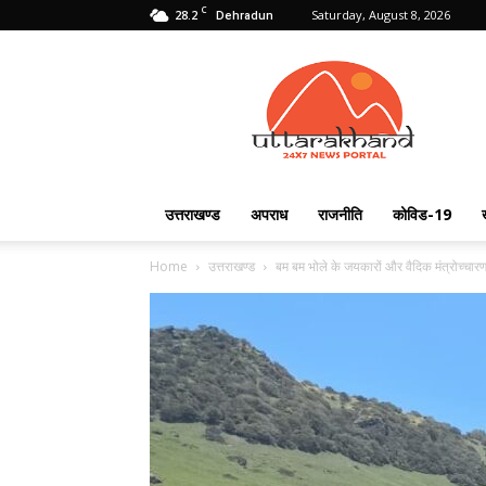
C
28.2
Saturday, August 8, 2026
Dehradun
Uttarakhand
24X7
उत्तराखण्ड
अपराध
राजनीति
कोविड-19
Home
उत्तराखण्ड
बम बम भोले के जयकारों और वैदिक मंत्रोच्चारण 