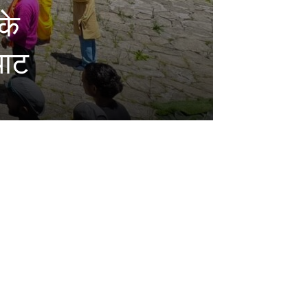
के
पाट