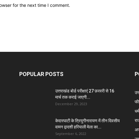
owser for the next time I comment.
POPULAR POSTS
P
उत्तराखंड बोर्ड परीक्षाएं 27 फ़रवरी से 16
उत
मार्च तक कराई जाएगी...
फी
December 29, 2023
धर्
रा
केदारघाटी के त्रियुगीनारायण में तीन दिवसीय
वामन द्वादशी हरियाली मेला का...
अप
September 6, 2022
उत्