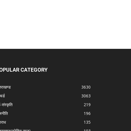
OPULAR CATEGORY
्तराखण्ड
3630
चर्ड
3063
म-संस्कृति
219
जनीति
196
राध
135
तराखण्ड(ब्रेकिंग न्यूज़)
103