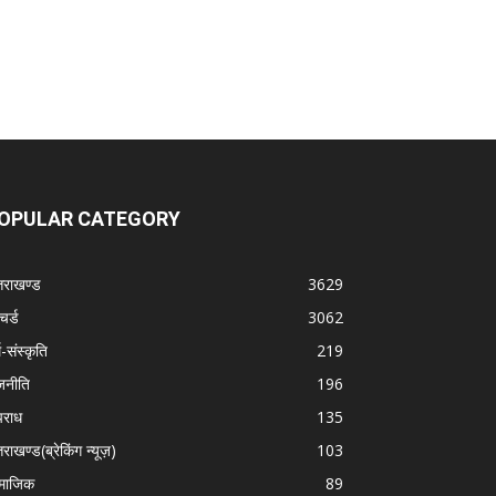
OPULAR CATEGORY
्तराखण्ड
3629
चर्ड
3062
म-संस्कृति
219
जनीति
196
राध
135
तराखण्ड(ब्रेकिंग न्यूज़)
103
माजिक
89