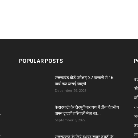
POPULAR POSTS
P
उत्तराखंड बोर्ड परीक्षाएं 27 फ़रवरी से 16
उत
मार्च तक कराई जाएगी...
फी
December 29, 2023
धर्
रा
केदारघाटी के त्रियुगीनारायण में तीन दिवसीय
.
वामन द्वादशी हरियाली मेला का...
अप
September 6, 2022
उत्
सा
े
उत्तराखण्ड के लिये दुःखद खबर ड्यूटी के