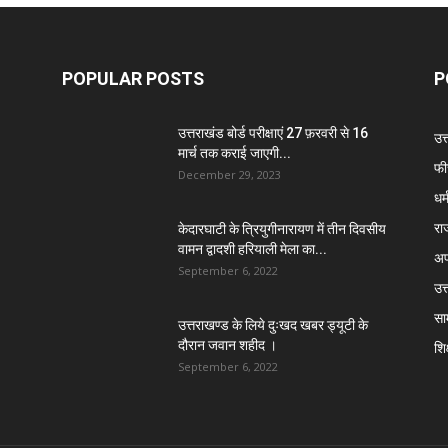
POPULAR POSTS
P
उत्तराखंड बोर्ड परीक्षाएं 27 फ़रवरी से 16
उत
मार्च तक कराई जाएगी...
फी
December 29, 2023
धर्
रा
केदारघाटी के त्रियुगीनारायण में तीन दिवसीय
वामन द्वादशी हरियाली मेला का...
अप
September 6, 2022
उत्
सा
उत्तराखण्ड के लिये दुःखद खबर ड्यूटी के
दौरान जवान शहीद ।
शिक
September 6, 2022