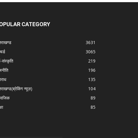
OPULAR CATEGORY
्तराखण्ड
3631
चर्ड
3065
म-संस्कृति
219
जनीति
196
राध
135
तराखण्ड(ब्रेकिंग न्यूज़)
104
माजिक
89
्षा
85