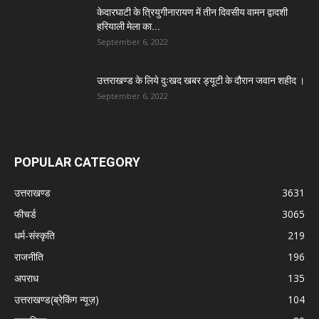
केदारघाटी के त्रियुगीनारायण में तीन दिवसीय वामन द्वादशी
हरियाली मेला का...
September 6, 2022
उत्तराखण्ड के लिये दुःखद खबर ड्यूटी के दौरान जवान शहीद ।
September 6, 2022
POPULAR CATEGORY
उत्तराखण्ड
3631
फीचर्ड
3065
धर्म-संस्कृति
219
राजनीति
196
अपराध
135
उत्तराखण्ड(ब्रेकिंग न्यूज़)
104