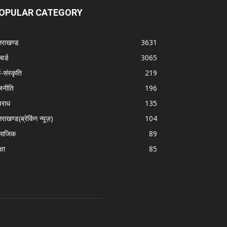
OPULAR CATEGORY
्तराखण्ड
3631
चर्ड
3065
म-संस्कृति
219
जनीति
196
राध
135
तराखण्ड(ब्रेकिंग न्यूज़)
104
माजिक
89
्षा
85