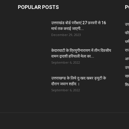
POPULAR POSTS
P
उत्तराखंड बोर्ड परीक्षाएं 27 फ़रवरी से 16
उत
मार्च तक कराई जाएगी...
फी
December 29, 2023
धर्
रा
केदारघाटी के त्रियुगीनारायण में तीन दिवसीय
वामन द्वादशी हरियाली मेला का...
अप
September 6, 2022
उत्
सा
उत्तराखण्ड के लिये दुःखद खबर ड्यूटी के
दौरान जवान शहीद ।
शिक
September 6, 2022