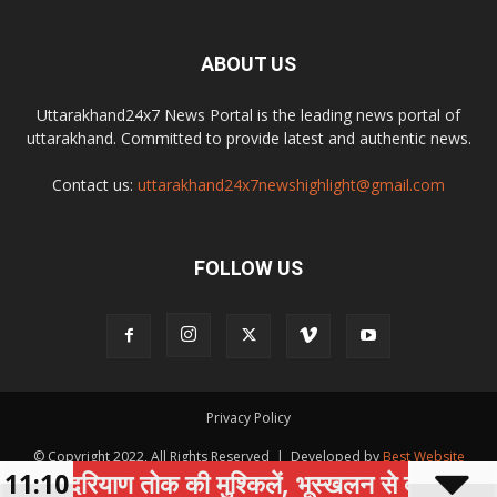
ABOUT US
Uttarakhand24x7 News Portal is the leading news portal of
uttarakhand. Committed to provide latest and authentic news.
Contact us:
uttarakhand24x7newshighlight@gmail.com
FOLLOW US
Privacy Policy
© Copyright 2022, All Rights Reserved | Developed by
Best Website
 जन्दरियाण तोक की मुश्किलें, भूस्खलन से दहशत में ग्रामी
11:10
Development Company