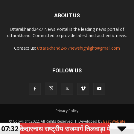
ABOUT US
Uttarakhand24x7 News Portal is the leading news portal of
uttarakhand. Committed to provide latest and authentic news.
Contact us:
uttarakhand24x7newshighlight@gmail.com
FOLLOW US
Privacy Policy
© Copyright 2022, All Rights Reserved | Developed by
Best Website
07:32
केदारनाथ राष्ट्रीय राजमार्ग तिलवाड़ा में भूस्खलन से घं
Development Company