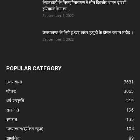
केदारघाटी के त्रियुगीनारायण में तीन दिवसीय वामन द्वादशी
हरियाली मेला का...
September 6, 2022
उत्तराखण्ड के लिये दुःखद खबर ड्यूटी के दौरान जवान शहीद ।
September 6, 2022
POPULAR CATEGORY
उत्तराखण्ड
3631
फीचर्ड
3065
धर्म-संस्कृति
219
राजनीति
196
अपराध
135
उत्तराखण्ड(ब्रेकिंग न्यूज़)
104
सामाजिक
89