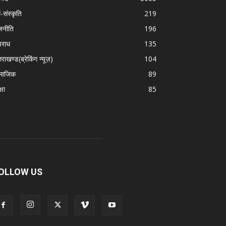
म-संस्कृति
219
जनीति
196
राध
135
तराखण्ड(ब्रेकिंग न्यूज़)
104
माजिक
89
्षा
85
OLLOW US