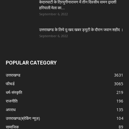
केदारघाटी के त्रियुगीनारायण में तीन दिवसीय वामन द्वादशी
हरियाली मेला का...
September 6, 2022
उत्तराखण्ड के लिये दुःखद खबर ड्यूटी के दौरान जवान शहीद ।
September 6, 2022
POPULAR CATEGORY
उत्तराखण्ड
3631
फीचर्ड
3065
धर्म-संस्कृति
219
राजनीति
196
अपराध
135
उत्तराखण्ड(ब्रेकिंग न्यूज़)
104
सामाजिक
89