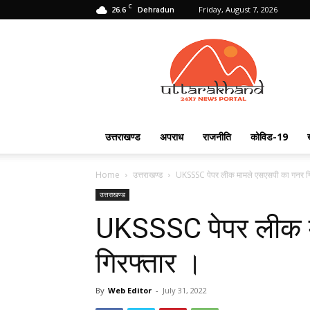
C
26.6
Friday, August 7, 2026
Dehradun
Uttarakhand
24X7
उत्तराखण्ड
अपराध
राजनीति
कोविड-19
Home
उत्तराखण्ड
UKSSSC पेपर लीक मामले एसएसपी का गनर गि
उत्तराखण्ड
UKSSSC पेपर लीक म
गिरफ्तार ।
By
Web Editor
-
July 31, 2022