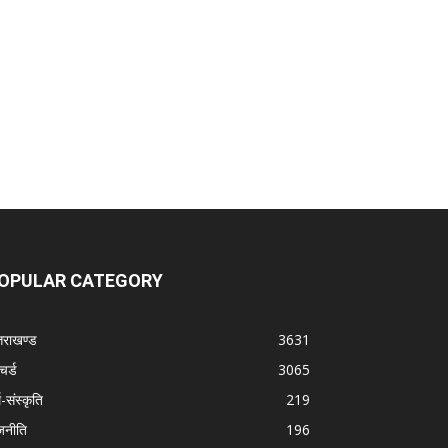
OPULAR CATEGORY
्तराखण्ड
3631
चर्ड
3065
म-संस्कृति
219
जनीति
196