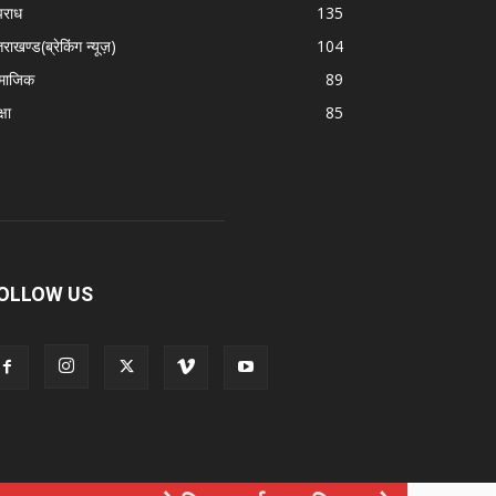
राध
135
तराखण्ड(ब्रेकिंग न्यूज़)
104
माजिक
89
्षा
85
OLLOW US