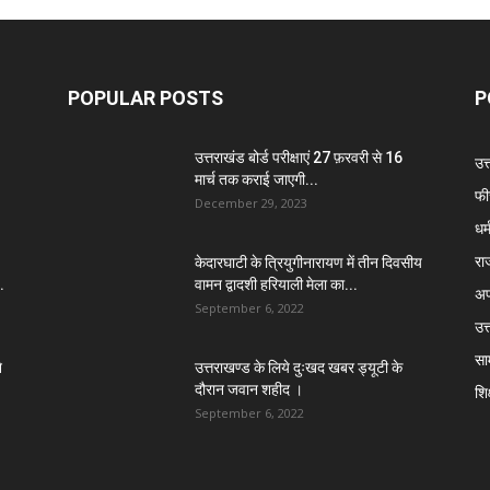
POPULAR POSTS
P
उत्तराखंड बोर्ड परीक्षाएं 27 फ़रवरी से 16
उत
मार्च तक कराई जाएगी...
फी
December 29, 2023
धर्
रा
केदारघाटी के त्रियुगीनारायण में तीन दिवसीय
.
वामन द्वादशी हरियाली मेला का...
अप
September 6, 2022
उत्
सा
े
उत्तराखण्ड के लिये दुःखद खबर ड्यूटी के
दौरान जवान शहीद ।
शिक
September 6, 2022