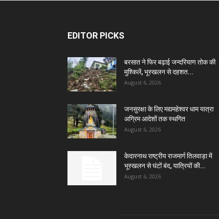
EDITOR PICKS
बरसात ने फिर बढ़ाई जन्दरियाण तोक की
मुश्किलें, भूस्खलन से दहशत...
August 6, 2026
जनसुरक्षा के लिए मद्यमहेश्वर धाम यात्रा
अग्रिम आदेशों तक स्थगित
August 6, 2026
केदारनाथ राष्ट्रीय राजमार्ग तिलवाड़ा में
भूस्खलन से घंटों बंद, यात्रियों की...
August 6, 2026