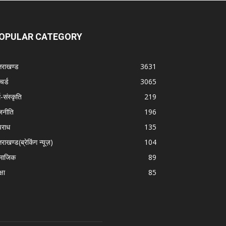
OPULAR CATEGORY
्तराखण्ड
3631
चर्ड
3065
म-संस्कृति
219
जनीति
196
राध
135
तराखण्ड(ब्रेकिंग न्यूज़)
104
माजिक
89
्षा
85