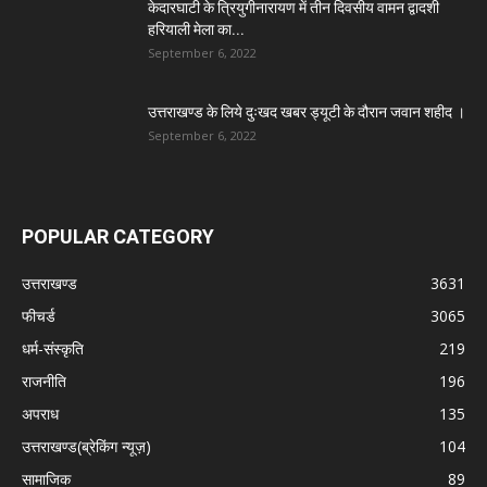
केदारघाटी के त्रियुगीनारायण में तीन दिवसीय वामन द्वादशी
हरियाली मेला का...
September 6, 2022
उत्तराखण्ड के लिये दुःखद खबर ड्यूटी के दौरान जवान शहीद ।
September 6, 2022
POPULAR CATEGORY
उत्तराखण्ड
3631
फीचर्ड
3065
धर्म-संस्कृति
219
राजनीति
196
अपराध
135
उत्तराखण्ड(ब्रेकिंग न्यूज़)
104
सामाजिक
89