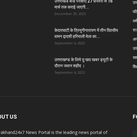
उत्तराखंड बोर्ड परीक्षाएं 27 फ़रवरी से 16
उत
मार्च तक कराई जाएगी...
फी
December 29, 2023
धर्
रा
केदारघाटी के त्रियुगीनारायण में तीन दिवसीय
वामन द्वादशी हरियाली मेला का...
अप
September 6, 2022
उत्
सा
उत्तराखण्ड के लिये दुःखद खबर ड्यूटी के
दौरान जवान शहीद ।
शिक
September 6, 2022
OUT US
F
rakhand24x7 News Portal is the leading news portal of