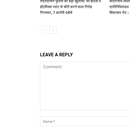
रुद्रप्रयाग पुलिस का बड़ा खुलासा: पंप हाउस व
केदारनाथ विधा
हॉटमिक्स प्लांट से चोरी करने वाला गिरोह
प्रतिनिधिमंडल क
गिरफ्तार, 7 आरोपी दबोचे
शिष्टाचार भेंट।
LEAVE A REPLY