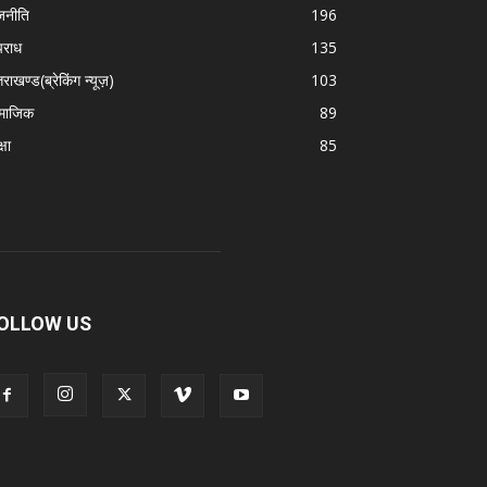
जनीति
196
राध
135
तराखण्ड(ब्रेकिंग न्यूज़)
103
माजिक
89
्षा
85
OLLOW US