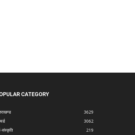
OPULAR CATEGORY
्तराखण्ड
3629
चर्ड
3062
म-संस्कृति
219