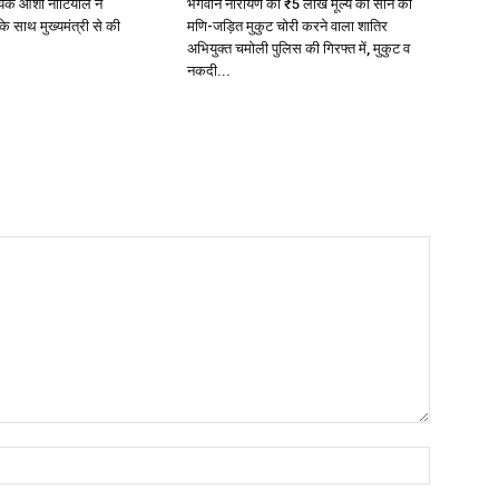
यक आशा नौटियाल ने
भगवान नारायण का ₹5 लाख मूल्य का सोने का
े साथ मुख्यमंत्री से की
मणि-जड़ित मुकुट चोरी करने वाला शातिर
अभियुक्त चमोली पुलिस की गिरफ्त में, मुकुट व
नकदी...