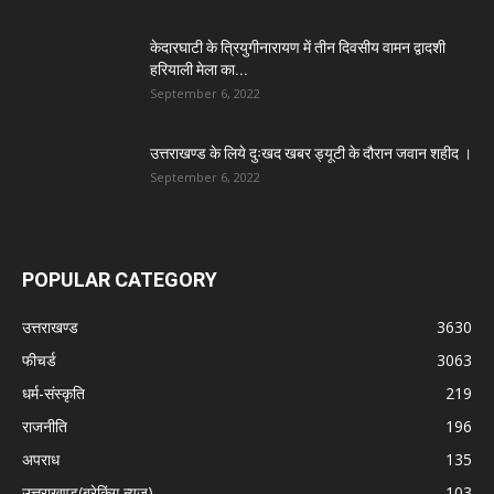
केदारघाटी के त्रियुगीनारायण में तीन दिवसीय वामन द्वादशी
हरियाली मेला का...
September 6, 2022
उत्तराखण्ड के लिये दुःखद खबर ड्यूटी के दौरान जवान शहीद ।
September 6, 2022
POPULAR CATEGORY
उत्तराखण्ड
3630
फीचर्ड
3063
धर्म-संस्कृति
219
राजनीति
196
अपराध
135
उत्तराखण्ड(ब्रेकिंग न्यूज़)
103