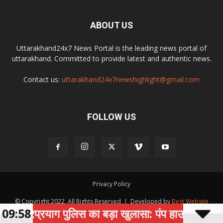
ABOUT US
Uttarakhand24x7 News Portal is the leading news portal of
uttarakhand. Committed to provide latest and authentic news.
Contact us:
uttarakhand24x7newshighlight@gmail.com
FOLLOW US
Privacy Policy
© Copyright 2022, All Rights Reserved | Developed by
Best Website
रुद्रप्रयाग पुलिस का बड़ा खुलासा: पंप हाउस व हॉटमिक्स 
09:58
Development Company