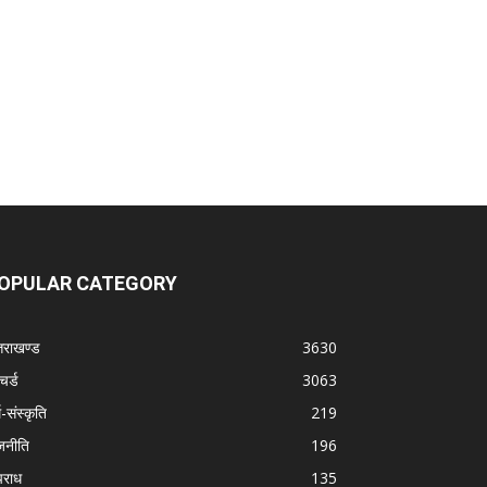
OPULAR CATEGORY
्तराखण्ड
3630
चर्ड
3063
म-संस्कृति
219
जनीति
196
राध
135