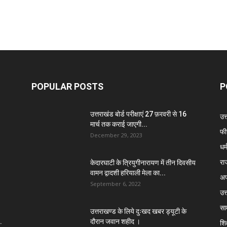
POPULAR POSTS
P
उत्तराखंड बोर्ड परीक्षाएं 27 फ़रवरी से 16
उत
मार्च तक कराई जाएगी...
फी
December 29, 2023
धर्
रा
केदारघाटी के त्रियुगीनारायण में तीन दिवसीय
वामन द्वादशी हरियाली मेला का...
अप
September 6, 2022
उत्
सा
उत्तराखण्ड के लिये दुःखद खबर ड्यूटी के
.
दौरान जवान शहीद ।
शिक