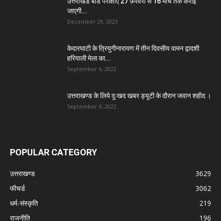
उत्तराखंड बोर्ड परीक्षाएं 27 फ़रवरी से 16 मार्च तक कराई
जाएगी...
December 29, 2023
केदारघाटी के त्रियुगीनारायण में तीन दिवसीय वामन द्वादशी
हरियाली मेला का...
September 6, 2022
उत्तराखण्ड के लिये दुःखद खबर ड्यूटी के दौरान जवान शहीद ।
September 6, 2022
POPULAR CATEGORY
उत्तराखण्ड
3629
फीचर्ड
3062
धर्म-संस्कृति
219
राजनीति
196