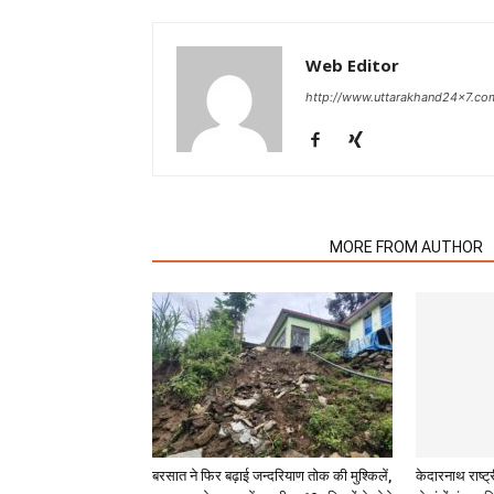
Web Editor
http://www.uttarakhand24x7.co
RELATED ARTICLES
MORE FROM AUTHOR
बरसात ने फिर बढ़ाई जन्दरियाण तोक की मुश्किलें,
केदारनाथ राष्ट्