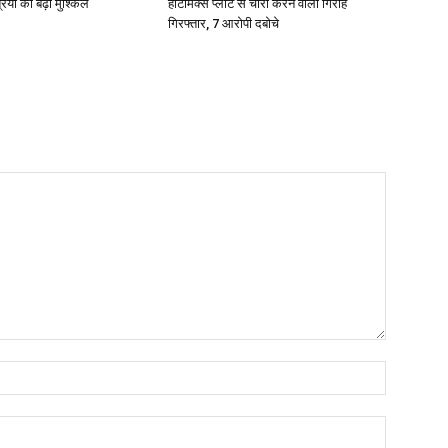
रियों की बढ़ी मुश्किलें
हॉटमिक्स प्लांट से चोरी करने वाला गिरोह
गिरफ्तार, 7 आरोपी दबोचे