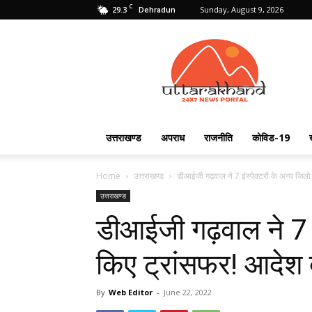
C
29.3
Sunday, August 9, 2026
Dehradun
Uttarakhand
24X7
उत्तराखण्ड
अपराध
राजनीति
कोविड-19
Home
उत्तराखण्ड
डीआईजी गढ़वाल ने 7 इंस्पेक्टरों के अन्य जिलो 
उत्तराखण्ड
डीआईजी गढ़वाल ने 7 इंस
किए ट्रांसफर! आदेश द
By
Web Editor
-
June 22, 2022