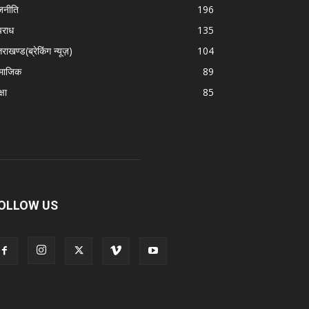
जनीति
196
राध
135
तराखण्ड(ब्रेकिंग न्यूज़)
104
माजिक
89
्षा
85
OLLOW US