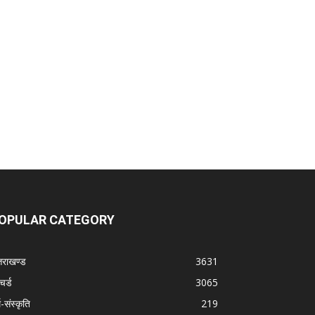
OPULAR CATEGORY
्तराखण्ड
3631
चर्ड
3065
म-संस्कृति
219