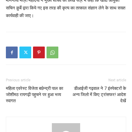
माननीया मंत्री महोदया ने मुख्य सचिव को लिखे पत्र में कहा कि खाद्य आयुक्त
सचिन क़ुर्बे द्वारा किये गए इस तरह की कृत्य का तत्काल संज्ञान लेने के साथ सख्त
कार्यवाही की जाए।
Previous article
Next article
महिला एवरेस्ट विजेता बछेन्द्री पाल का
डीआईजी गढ़वाल ने 7 इंस्पेक्टरों के
जोशीमठ रायगढ़ी पहुचने पर हुआ भव्य
अन्य जिलो में किए ट्रांसफर! आदेश
स्वागत
देखें