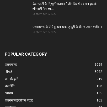
केदारघाटी के त्रियुगीनारायण में तीन दिवसीय वामन द्वादशी
हरियाली मेला का...
September 6, 2022
उत्तराखण्ड के लिये दुःखद खबर ड्यूटी के दौरान जवान शहीद ।
September 6, 2022
POPULAR CATEGORY
उत्तराखण्ड
3629
फीचर्ड
3062
धर्म-संस्कृति
219
राजनीति
196
अपराध
135
उत्तराखण्ड(ब्रेकिंग न्यूज़)
103