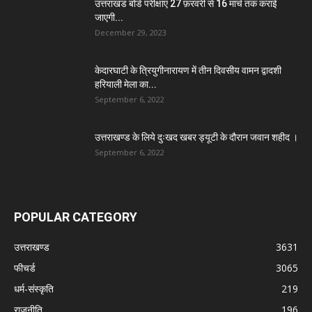
उत्तराखंड बोर्ड परीक्षाएं 27 फ़रवरी से 16 मार्च तक कराई
जाएगी...
December 29, 2023
केदारघाटी के त्रियुगीनारायण में तीन दिवसीय वामन द्वादशी
हरियाली मेला का...
September 6, 2022
उत्तराखण्ड के लिये दुःखद खबर ड्यूटी के दौरान जवान शहीद ।
September 6, 2022
POPULAR CATEGORY
उत्तराखण्ड
3631
फीचर्ड
3065
धर्म-संस्कृति
219
राजनीति
196